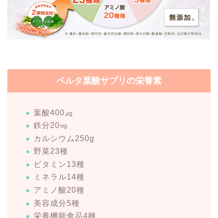
ベルタ葉酸サプリの栄養素
葉酸400㎍
鉄分20㎎
カルシウム250g
野菜23種
ビタミン13種
ミネラル14種
アミノ酸20種
美容成分5種
栄養機能食品4種