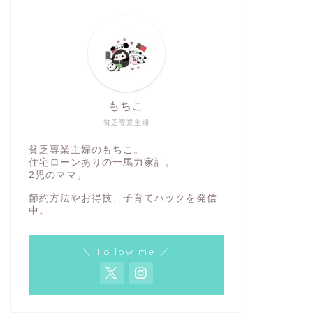
もちこ
【7/13(月)深夜1:59まで】本気の
無印良品Z
貧乏専業主婦
ZOZO祭エントリーで最大30%還元
度でも使
貧乏専業主婦のもちこ。
&最大1,500円OFFクーポン!
もらえる
住宅ローンありの一馬力家計。
2児のママ。
2026年7月12日
節約方法やお得技、子育てハックを発信
中。
もちこの節約記録
もちこの節約記
＼ Follow me ／