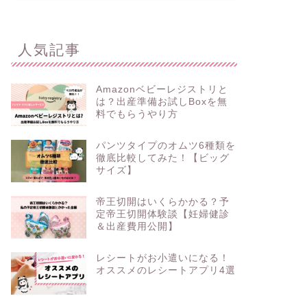
人気記事
ヤフーショッピングお米1,000円オ
LYPプ
フクーポンもらえる
5,00
Amazonベビーレジストリと
2026年7月2日
は？出産準備お試しBoxを無
料でもらうやり方
もちこの節約記録
もちこの節約記
パンツタイプのオムツ6種類を
徹底比較してみた！【ビッグ
サイズ】
帝王切開はいくらかかる？予
定帝王切開体験談【妊婦健診
＆出産費用公開】
レシートがお小遣いになる！
オススメのレシートアプリ4選
楽天スーパーセールエントリー＆ク
Yaho
ーポンGET！
1,50