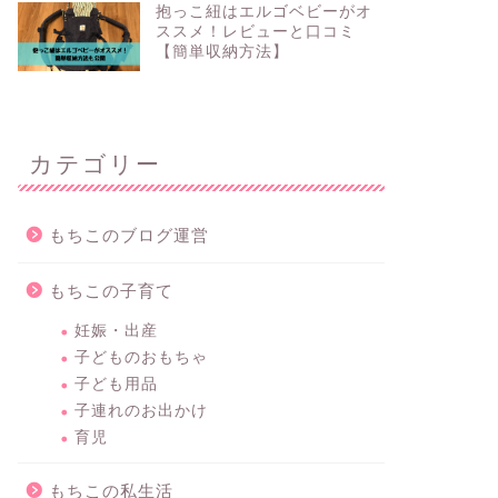
抱っこ紐はエルゴベビーがオ
2026年6月2日
ススメ！レビューと口コミ
【簡単収納方法】
お買い物
お得なキャンペ
カテゴリー
もちこのブログ運営
もちこの子育て
ヤフーショッピング食品500円オフ
LINE 
妊娠・出産
クーポンもらえる！
1,00
子どものおもちゃ
ペーン開
子ども用品
子連れのお出かけ
2025年12月11日
育児
もちこの私生活