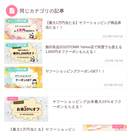
o
r
同じカテゴリの記事
k
もちこの節約記録
【最大1万円当たる】ヤフーショッピング商品券
当たる！！
2025年10月11日
もちこの節約記録
無印良品ZOZOTOWN Yahoo店で何度でも使える
1,000円オフクーポンもらえる！
2026年7月5日
もちこの節約記録
ヤフーショッピングクーポンGET！！
2025年3月16日
ヤフーショッピングお米最大20%オフク
ーポンもらえる！
【最大1万円当たる】ヤフーショッピン