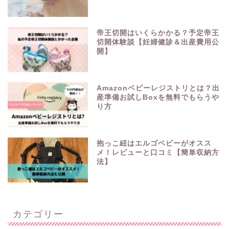
帝王切開はいくらかかる？予定帝王
切開体験談【妊婦健診＆出産費用公
開】
Amazonベビーレジストリとは？出
産準備お試しBoxを無料でもらうや
り方
抱っこ紐はエルゴベビーがオスス
メ！レビューと口コミ【簡単収納方
法】
カテゴリー