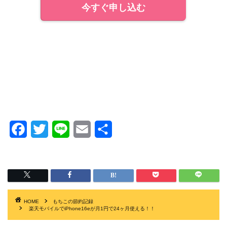
今すぐ申し込む
F
T
L
E
共
a
w
i
m
有
c
i
n
a
e
t
e
i
b
t
l
HOME
もちこの節約記録
楽天モバイルでiPhone16eが月1円で24ヶ月使える！！
o
e