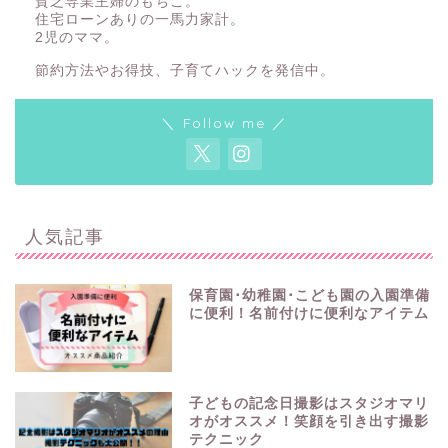
貧乏専業主婦のもちこ。
住宅ローンありの一馬力家計。
2児のママ。
節約方法やお得技、子育てハックを発信中。
＼ Follow me ／
人気記事
保育園･幼稚園･こども園の入園準備
に便利！名前付けに便利なアイテム
子どもの記念日撮影はスタジオマリ
オがオススメ！笑顔を引き出す撮影
テクニック