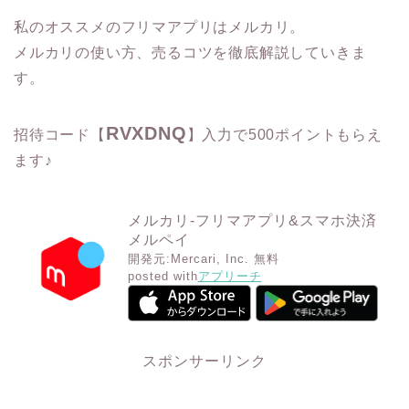
私のオススメのフリマアプリはメルカリ。
メルカリの使い方、売るコツを徹底解説していきま
す。
RVXDNQ
招待コード【
】入力で500ポイントもらえ
ます♪
メルカリ-フリマアプリ&スマホ決済
メルペイ
開発元:
Mercari, Inc.
無料
posted with
アプリーチ
スポンサーリンク