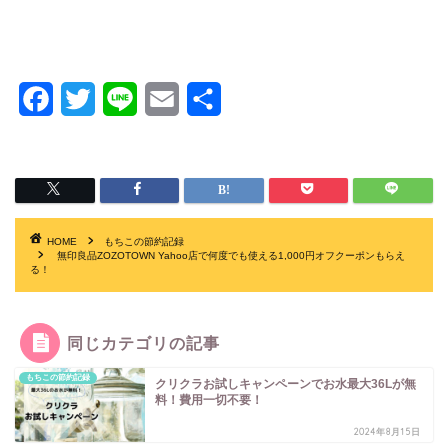
F
T
L
E
共
a
w
i
m
有
c
i
n
a
e
t
e
i
b
t
l
HOME
もちこの節約記録
無印良品ZOZOTOWN Yahoo店で何度でも使える1,000円オフクーポンもらえ
o
e
る！
o
r
k
同じカテゴリの記事
もちこの節約記録
クリクラお試しキャンペーンでお水最大36Lが無
料！費用一切不要！
2024年8月15日