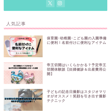
人気記事
保育園･幼稚園･こども園の入園準備
に便利！名前付けに便利なアイテム
帝王切開はいくらかかる？予定帝王
切開体験談【妊婦健診＆出産費用公
開】
子どもの記念日撮影はスタジオマリ
オがオススメ！笑顔を引き出す撮影
テクニック