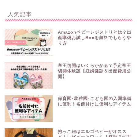
人気記事
Amazonベビーレジストリとは？出
産準備お試しBoxを無料でもらうや
り方
帝王切開はいくらかかる？予定帝王
切開体験談【妊婦健診＆出産費用公
開】
保育園･幼稚園･こども園の入園準備
に便利！名前付けに便利なアイテム
抱っこ紐はエルゴベビーがオスス