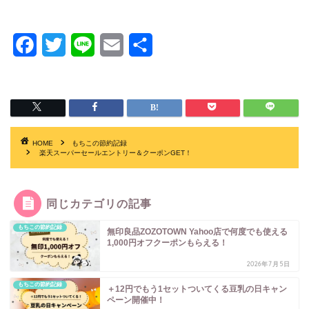
F
T
L
E
共
a
w
i
m
有
c
i
n
a
e
t
e
i
b
t
l
HOME
もちこの節約記録
楽天スーパーセールエントリー＆クーポンGET！
o
e
o
r
同じカテゴリの記事
k
もちこの節約記録
無印良品ZOZOTOWN Yahoo店で何度でも使える
1,000円オフクーポンもらえる！
2026年7月5日
もちこの節約記録
＋12円でもう1セットついてくる豆乳の日キャン
ペーン開催中！